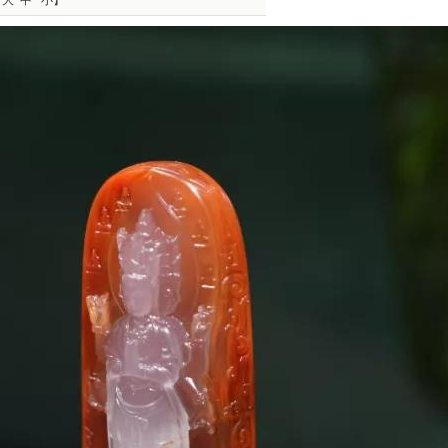
：
大
中
小
】