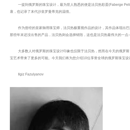
一提到俄罗斯的珠宝设计，最为世人熟悉的便是法贝热彩蛋(Faberge Peli
衰，也记录了末代沙皇罗曼蒂克的温情。
作为曾经的皇家御用珠宝师，法贝热极重视作品的设计，其作品体现出巴
那些年末还没出售的产品，法贝热则会选择销毁，这也是法贝热最伟大的一点
大多数人对俄罗斯的珠宝设计印象也仅限于法贝热，然而在今天的俄罗斯
宝艺术带来了更多的可能。今天我们将为您介绍10位享誉全球的俄罗斯珠宝设
Ilgiz Fazulyanov