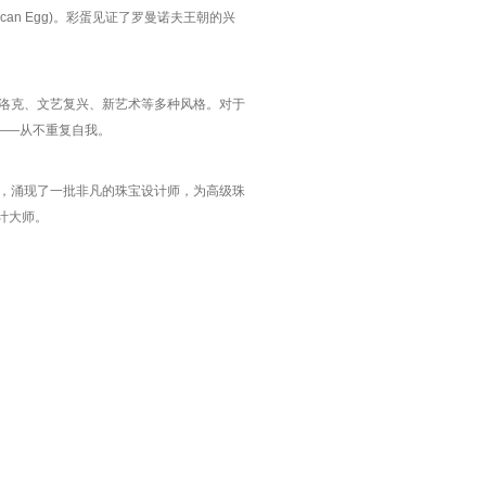
can Egg)。彩蛋见证了罗曼诺夫王朝的兴
洛克、文艺复兴、新艺术等多种风格。对于
——从不重复自我。
，涌现了一批非凡的珠宝设计师，为高级珠
计大师。