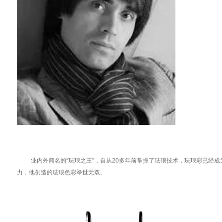
业内外闻名的“珐琅之王”，自从20多年前掌握了珐琅技术，珐琅彩已经成为
力，他创造的珐琅色彩举世无双。