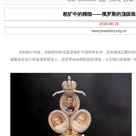
时间：2018-06-28 浏览：5529 次 【字体
粗犷中的精细——俄罗斯的顶级珠
2018-06-28
www.jewellery.org.cn
说到战斗民族，你能想到的无疑是粗犷与强悍等名词，还有激战正酣的四
都聚焦在战斗民族俄罗斯身上。把世界杯的精彩留给球迷，今天我们就来聊一聊