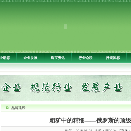
业动态
企业发展
珠宝资讯
行业论坛
行规国标
告
品牌建设
粗犷中的精细——俄罗斯的顶