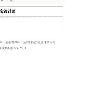
：
大
中
小
】
宝设计师
年一届的世界杯，足球的魅力让全球的目光
俄罗斯的珠宝设计!